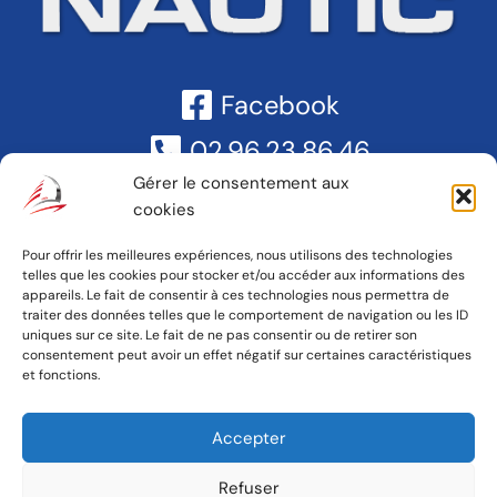
Facebook
02.96.23.86.46
Gérer le consentement aux
Zc Cote De Granit Rose,
22730
cookies
Trégastel
Pour offrir les meilleures expériences, nous utilisons des technologies
telles que les cookies pour stocker et/ou accéder aux informations des
appareils. Le fait de consentir à ces technologies nous permettra de
traiter des données telles que le comportement de navigation ou les ID
uniques sur ce site. Le fait de ne pas consentir ou de retirer son
Accueil
consentement peut avoir un effet négatif sur certaines caractéristiques
et fonctions.
Actualités
Nous trouver
Accepter
À propos
Refuser