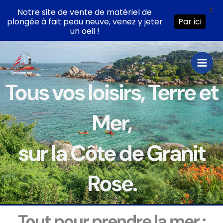
X
Notre site de vente de matériel de
plongée à fait peau neuve, venez y jeter
Par ici
un oeil !
Aller
au
contenu
Tous vos loisirs, Terre et
Mer,
sur la Côte de Granit
Rose.
Tout pour prendre la mer :