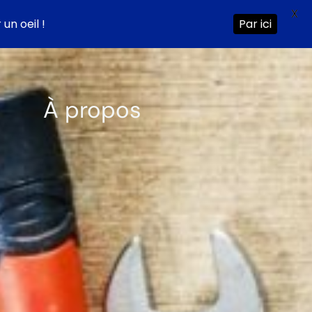
X
un oeil !
Par ici
À propos